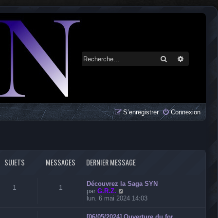
Rechercher
Recherche 
S’enregistrer
Connexion
SUJETS
MESSAGES
DERNIER MESSAGE
Découvrez la Saga SYN
1
1
V
par
G.R.Z.
o
lun. 6 mai 2024 14:03
i
r
[06/05/2024] Ouverture du for…