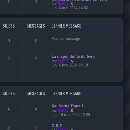
l
1
1
V
par
G.R.Z.
e
o
lun. 6 mai 2024 14:06
d
i
e
r
r
l
n
SUJETS
MESSAGES
DERNIER MESSAGE
e
i
d
e
e
r
r
Pas de message
m
0
0
n
e
i
s
e
s
r
La disponibilité du livre
a
2
2
m
V
par
G.R.Z.
g
e
o
lun. 6 mai 2024 14:18
e
s
i
s
r
a
l
g
e
e
d
e
SUJETS
MESSAGES
DERNIER MESSAGE
r
n
i
Re: Sortie Tome 1
1
2
e
V
par
G.R.Z.
r
o
jeu. 16 mai 2024 20:29
m
i
e
r
G.R.Z.
s
l
2
2
V