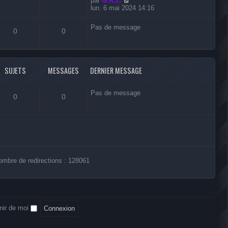
par
G.R.Z.
s
e
o
lun. 6 mai 2024 14:16
a
d
i
g
e
r
e
r
Pas de message
l
0
0
n
e
i
d
e
e
r
r
m
n
SUJETS
MESSAGES
DERNIER MESSAGE
e
i
s
e
s
r
Pas de message
a
0
0
m
g
e
e
s
s
a
g
e
ombre de redirections : 128061
nir de moi