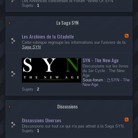
Les Annonces concernant le Forum *World Of SYN
n
u
Sujets :
1
o
x
n
-
c
A
e
La Saga SYN
n
s
n
s
o
Les Archives de la Citadelle
u
n
F
r
c
l
Cette rubrique regroupe les informations sur l'univers de la
l
e
u
Saga SYN
.
a
s
x
S
F
-
a
SYN - The New Age
o
L
g
r
e
Discussions sur les livres
a
u
s
du 1er Cycle : The New
S
m
A
Age
Y
r
Sous-forum :
SYN - The
N
c
New Age
h
Sujets :
2
i
v
e
s
Discussions
d
e
Discussions Diverses
l
F
a
l
Discussions sur tout ce qui n'a pas attrait à la Saga SYN.
C
u
Sujets :
1
i
x
t
-