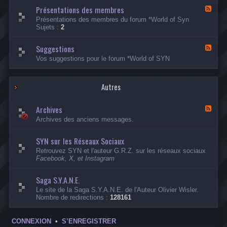
a
Présentations des membres
D
F
d
i
l
Présentations des membres du forum *World of Syn
e
s
u
Sujets :
2
l
c
x
l
u
-
e
s
Suggestions
P
F
s
r
l
Vos suggestions pour le forum *World of SYN
i
é
u
o
s
x
n
e
-
s
n
Autres
S
D
t
u
i
a
g
v
Archives
t
g
F
e
i
e
l
Archives des anciens messages.
r
o
s
u
s
n
t
x
e
s
SYN sur les Réseaux Sociaux
i
-
s
d
o
A
Retrouvez SYN et l'auteur G.R.Z. sur les réseaux sociaux
e
n
r
Facebook, X, et Instagram
s
s
c
m
h
e
i
Saga S.Y.A.N.E.
m
v
Le site de la Saga S.Y.A.N.E. de l'Auteur Olivier Wisler.
b
e
Nombre de redirections :
128161
r
s
e
s
CONNEXION
•
S’ENREGISTRER