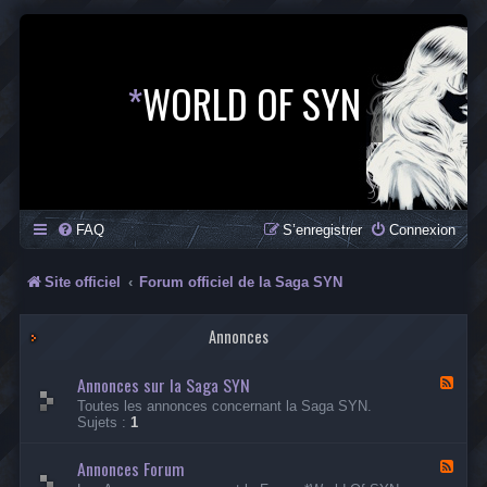
*
WORLD OF SYN
FAQ
S’enregistrer
Connexion
Site officiel
Forum officiel de la Saga SYN
Annonces
Annonces sur la Saga SYN
F
l
Toutes les annonces concernant la Saga SYN.
u
Sujets :
1
x
-
Annonces Forum
A
F
n
l