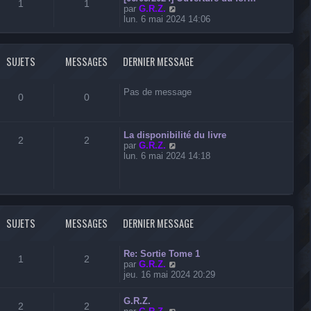
l
1
1
V
par
G.R.Z.
e
o
lun. 6 mai 2024 14:06
d
i
e
r
r
l
n
SUJETS
MESSAGES
DERNIER MESSAGE
e
i
d
e
e
r
r
Pas de message
m
0
0
n
e
i
s
e
s
r
La disponibilité du livre
a
2
2
m
V
par
G.R.Z.
g
e
o
lun. 6 mai 2024 14:18
e
s
i
s
r
a
l
g
e
e
d
e
SUJETS
MESSAGES
DERNIER MESSAGE
r
n
i
Re: Sortie Tome 1
1
2
e
V
par
G.R.Z.
r
o
jeu. 16 mai 2024 20:29
m
i
e
r
G.R.Z.
s
l
2
2
V