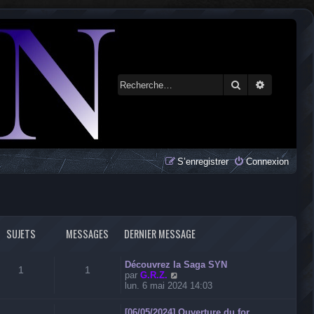
Rechercher
Recherche 
S’enregistrer
Connexion
SUJETS
MESSAGES
DERNIER MESSAGE
Découvrez la Saga SYN
1
1
V
par
G.R.Z.
o
lun. 6 mai 2024 14:03
i
r
[06/05/2024] Ouverture du for…