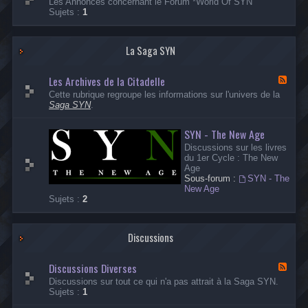
Les Annonces concernant le Forum *World Of SYN
n
u
Sujets :
1
o
x
n
-
c
A
e
La Saga SYN
n
s
n
s
o
Les Archives de la Citadelle
u
n
F
r
c
l
Cette rubrique regroupe les informations sur l'univers de la
l
e
u
Saga SYN
.
a
s
x
S
F
-
a
SYN - The New Age
o
L
g
r
e
Discussions sur les livres
a
u
s
du 1er Cycle : The New
S
m
A
Age
Y
r
Sous-forum :
SYN - The
N
c
New Age
h
Sujets :
2
i
v
e
s
Discussions
d
e
Discussions Diverses
l
F
a
l
Discussions sur tout ce qui n'a pas attrait à la Saga SYN.
C
u
Sujets :
1
i
x
t
-