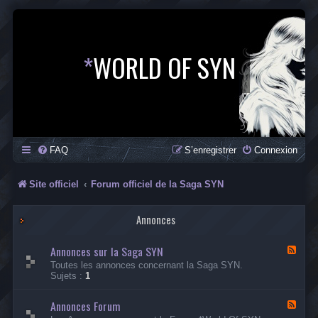
*
WORLD OF SYN
FAQ
S’enregistrer
Connexion
Site officiel
Forum officiel de la Saga SYN
Annonces
Annonces sur la Saga SYN
F
l
Toutes les annonces concernant la Saga SYN.
u
Sujets :
1
x
-
Annonces Forum
A
F
n
l