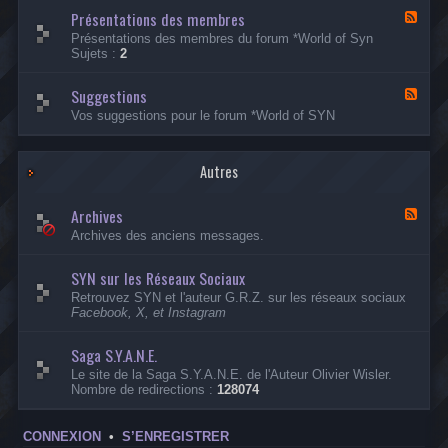
a
Présentations des membres
D
F
d
i
l
Présentations des membres du forum *World of Syn
e
s
u
Sujets :
2
l
c
x
l
u
-
e
s
Suggestions
P
F
s
r
l
Vos suggestions pour le forum *World of SYN
i
é
u
o
s
x
n
e
-
s
n
Autres
S
D
t
u
i
a
g
v
Archives
t
g
F
e
i
e
l
Archives des anciens messages.
r
o
s
u
s
n
t
x
e
s
SYN sur les Réseaux Sociaux
i
-
s
d
o
A
Retrouvez SYN et l'auteur G.R.Z. sur les réseaux sociaux
e
n
r
Facebook, X, et Instagram
s
s
c
m
h
e
i
Saga S.Y.A.N.E.
m
v
Le site de la Saga S.Y.A.N.E. de l'Auteur Olivier Wisler.
b
e
Nombre de redirections :
128074
r
s
e
s
CONNEXION
•
S’ENREGISTRER