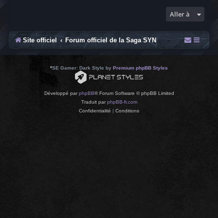
Aller à
Site officiel
Forum officiel de la Saga SYN
*
SE Gamer: Dark Style by
Premium phpBB Styles
Développé par
phpBB
® Forum Software © phpBB Limited
Traduit par
phpBB-fr.com
Confidentialité
|
Conditions