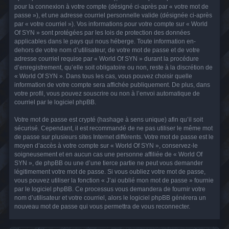
pour la connexion à votre compte (désigné ci-après par « votre mot de
passe »), et une adresse courriel personnelle valide (désignée ci-après
par « votre courriel »). Vos informations pour votre compte sur « World
Of SYN » sont protégées par les lois de protection des données
applicables dans le pays qui nous héberge. Toute information en-
dehors de votre nom d’utilisateur, de votre mot de passe et de votre
adresse courriel requise par « World Of SYN » durant la procédure
d’enregistrement, qu’elle soit obligatoire ou non, reste à la discrétion de
« World Of SYN ». Dans tous les cas, vous pouvez choisir quelle
information de votre compte sera affichée publiquement. De plus, dans
votre profil, vous pouvez souscrire ou non à l’envoi automatique de
courriel par le logiciel phpBB.
Votre mot de passe est crypté (hashage à sens unique) afin qu’il soit
sécurisé. Cependant, il est recommandé de ne pas utiliser le même mot
de passe sur plusieurs sites Internet différents. Votre mot de passe est le
moyen d’accès à votre compte sur « World Of SYN », conservez-le
soigneusement et en aucun cas une personne affiliée de « World Of
SYN », de phpBB ou une d’une tierce partie ne peut vous demander
légitimement votre mot de passe. Si vous oubliez votre mot de passe,
vous pouvez utiliser la fonction « J’ai oublié mon mot de passe » fournie
par le logiciel phpBB. Ce processus vous demandera de fournir votre
nom d’utilisateur et votre courriel, alors le logiciel phpBB générera un
nouveau mot de passe qui vous permettra de vous reconnecter.