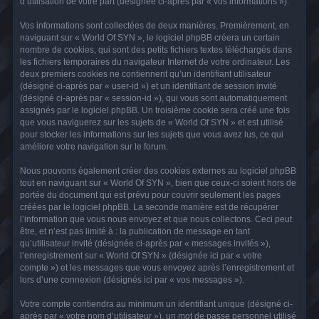
d’utilisation de votre part (désignée ci-après par « vos informations »).
Vos informations sont collectées de deux manières. Premièrement, en
naviguant sur « World Of SYN », le logiciel phpBB créera un certain
nombre de cookies, qui sont des petits fichiers textes téléchargés dans
les fichiers temporaires du navigateur Internet de votre ordinateur. Les
deux premiers cookies ne contiennent qu’un identifiant utilisateur
(désigné ci-après par « user-id ») et un identifiant de session invité
(désigné ci-après par « session-id »), qui vous sont automatiquement
assignés par le logiciel phpBB. Un troisième cookie sera créé une fois
que vous naviguerez sur les sujets de « World Of SYN » et est utilisé
pour stocker les informations sur les sujets que vous avez lus, ce qui
améliore votre navigation sur le forum.
Nous pouvons également créer des cookies externes au logiciel phpBB
tout en naviguant sur « World Of SYN », bien que ceux-ci soient hors de
portée du document qui est prévu pour couvrir seulement les pages
créées par le logiciel phpBB. La seconde manière est de récupérer
l’information que vous nous envoyez et que nous collectons. Ceci peut
être, et n’est pas limité à : la publication de message en tant
qu’utilisateur invité (désignée ci-après par « messages invités »),
l’enregistrement sur « World Of SYN » (désignée ici par « votre
compte ») et les messages que vous envoyez après l’enregistrement et
lors d’une connexion (désignés ici par « vos messages »).
Votre compte contiendra au minimum un identifiant unique (désigné ci-
après par « votre nom d’utilisateur »), un mot de passe personnel utilisé