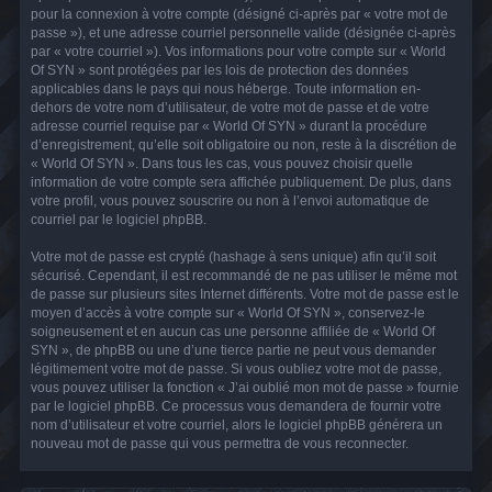
pour la connexion à votre compte (désigné ci-après par « votre mot de
passe »), et une adresse courriel personnelle valide (désignée ci-après
par « votre courriel »). Vos informations pour votre compte sur « World
Of SYN » sont protégées par les lois de protection des données
applicables dans le pays qui nous héberge. Toute information en-
dehors de votre nom d’utilisateur, de votre mot de passe et de votre
adresse courriel requise par « World Of SYN » durant la procédure
d’enregistrement, qu’elle soit obligatoire ou non, reste à la discrétion de
« World Of SYN ». Dans tous les cas, vous pouvez choisir quelle
information de votre compte sera affichée publiquement. De plus, dans
votre profil, vous pouvez souscrire ou non à l’envoi automatique de
courriel par le logiciel phpBB.
Votre mot de passe est crypté (hashage à sens unique) afin qu’il soit
sécurisé. Cependant, il est recommandé de ne pas utiliser le même mot
de passe sur plusieurs sites Internet différents. Votre mot de passe est le
moyen d’accès à votre compte sur « World Of SYN », conservez-le
soigneusement et en aucun cas une personne affiliée de « World Of
SYN », de phpBB ou une d’une tierce partie ne peut vous demander
légitimement votre mot de passe. Si vous oubliez votre mot de passe,
vous pouvez utiliser la fonction « J’ai oublié mon mot de passe » fournie
par le logiciel phpBB. Ce processus vous demandera de fournir votre
nom d’utilisateur et votre courriel, alors le logiciel phpBB générera un
nouveau mot de passe qui vous permettra de vous reconnecter.