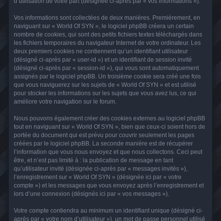
d’utilisation de votre part (désignée ci-après par « vos informations »).
Vos informations sont collectées de deux manières. Premièrement, en
naviguant sur « World Of SYN », le logiciel phpBB créera un certain
nombre de cookies, qui sont des petits fichiers textes téléchargés dans
les fichiers temporaires du navigateur Internet de votre ordinateur. Les
deux premiers cookies ne contiennent qu’un identifiant utilisateur
(désigné ci-après par « user-id ») et un identifiant de session invité
(désigné ci-après par « session-id »), qui vous sont automatiquement
assignés par le logiciel phpBB. Un troisième cookie sera créé une fois
que vous naviguerez sur les sujets de « World Of SYN » et est utilisé
pour stocker les informations sur les sujets que vous avez lus, ce qui
améliore votre navigation sur le forum.
Nous pouvons également créer des cookies externes au logiciel phpBB
tout en naviguant sur « World Of SYN », bien que ceux-ci soient hors de
portée du document qui est prévu pour couvrir seulement les pages
créées par le logiciel phpBB. La seconde manière est de récupérer
l’information que vous nous envoyez et que nous collectons. Ceci peut
être, et n’est pas limité à : la publication de message en tant
qu’utilisateur invité (désignée ci-après par « messages invités »),
l’enregistrement sur « World Of SYN » (désignée ici par « votre
compte ») et les messages que vous envoyez après l’enregistrement et
lors d’une connexion (désignés ici par « vos messages »).
Votre compte contiendra au minimum un identifiant unique (désigné ci-
après par « votre nom d’utilisateur »), un mot de passe personnel utilisé