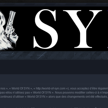
 nos », « World Of SYN », « http://world-of-syn.com »), vous acceptez d’être légale
pas et/ou n’utilisez pas « World Of SYN ». Nous pouvons modifier celles-ci à n’im
us continuez d’utiliser « World Of SYN » alors que des changements ont été effectu