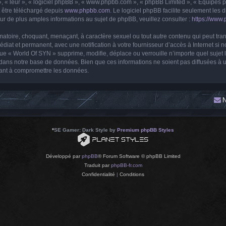
, « leur », « logiciel phpBB », « www.phpbb.com », « phpBB Limited », « Équipes php
t être téléchargé depuis
www.phpbb.com
. Le logiciel phpBB facilite seulement les
 de plus amples informations au sujet de phpBB, veuillez consulter :
https://www
matoire, choquant, menaçant, à caractère sexuel ou tout autre contenu qui peut tra
édiat et permanent, avec une notification à votre fournisseur d’accès à Internet si
ue « World Of SYN » supprime, modifie, déplace ou verrouille n’importe quel suje
 dans notre base de données. Bien que ces informations ne soient pas diffusées à u
sant à compromettre les données.
N
*
SE Gamer: Dark Style by
Premium phpBB Styles
Développé par
phpBB
® Forum Software © phpBB Limited
Traduit par
phpBB-fr.com
Confidentialité
|
Conditions