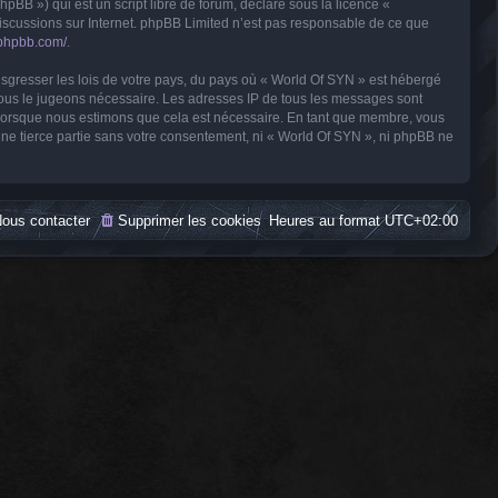
BB ») qui est un script libre de forum, déclaré sous la licence «
 discussions sur Internet. phpBB Limited n’est pas responsable de ce que
.phpbb.com/
.
nsgresser les lois de votre pays, du pays où « World Of SYN » est hébergé
 nous le jugeons nécessaire. Les adresses IP de tous les messages sont
t lorsque nous estimons que cela est nécessaire. En tant que membre, vous
ne tierce partie sans votre consentement, ni « World Of SYN », ni phpBB ne
ous contacter
Supprimer les cookies
Heures au format
UTC+02:00