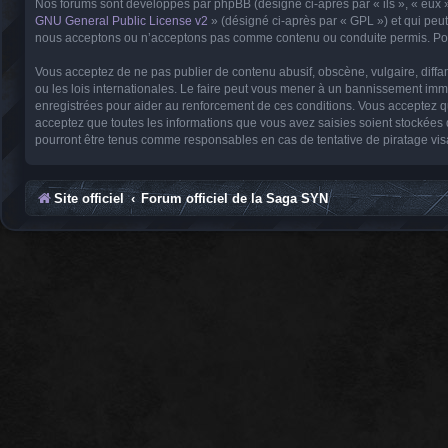
Nos forums sont développés par phpBB (désigné ci-après par « ils », « eux »
GNU General Public License v2
» (désigné ci-après par « GPL ») et qui peu
nous acceptons ou n’acceptons pas comme contenu ou conduite permis. Pour
Vous acceptez de ne pas publier de contenu abusif, obscène, vulgaire, diffa
ou les lois internationales. Le faire peut vous mener à un bannissement imm
enregistrées pour aider au renforcement de ces conditions. Vous acceptez q
acceptez que toutes les informations que vous avez saisies soient stockées
pourront être tenus comme responsables en cas de tentative de piratage vi
Site officiel
Forum officiel de la Saga SYN