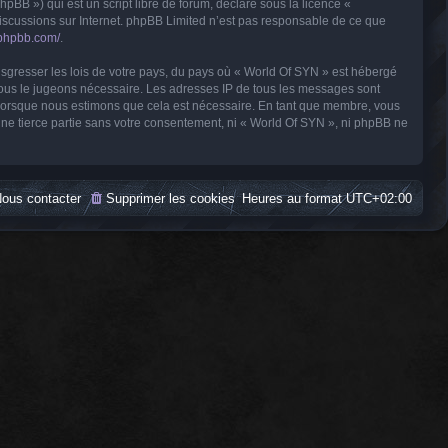
BB ») qui est un script libre de forum, déclaré sous la licence «
 discussions sur Internet. phpBB Limited n’est pas responsable de ce que
.phpbb.com/
.
nsgresser les lois de votre pays, du pays où « World Of SYN » est hébergé
 nous le jugeons nécessaire. Les adresses IP de tous les messages sont
t lorsque nous estimons que cela est nécessaire. En tant que membre, vous
ne tierce partie sans votre consentement, ni « World Of SYN », ni phpBB ne
ous contacter
Supprimer les cookies
Heures au format
UTC+02:00