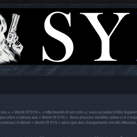
 nos », « World Of SYN », « http://world-of-syn.com »), vous acceptez d’être légale
pas et/ou n’utilisez pas « World Of SYN ». Nous pouvons modifier celles-ci à n’im
us continuez d’utiliser « World Of SYN » alors que des changements ont été effectu