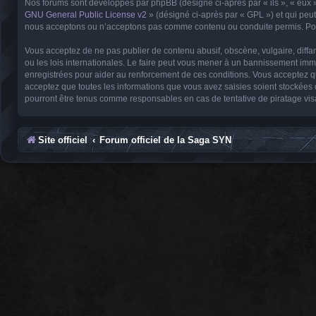
Nos forums sont développés par phpBB (désigné ci-après par « ils », « eux »
GNU General Public License v2
» (désigné ci-après par « GPL ») et qui peu
nous acceptons ou n’acceptons pas comme contenu ou conduite permis. Pour
Vous acceptez de ne pas publier de contenu abusif, obscène, vulgaire, diffa
ou les lois internationales. Le faire peut vous mener à un bannissement imm
enregistrées pour aider au renforcement de ces conditions. Vous acceptez q
acceptez que toutes les informations que vous avez saisies soient stockées
pourront être tenus comme responsables en cas de tentative de piratage vi
Site officiel
Forum officiel de la Saga SYN