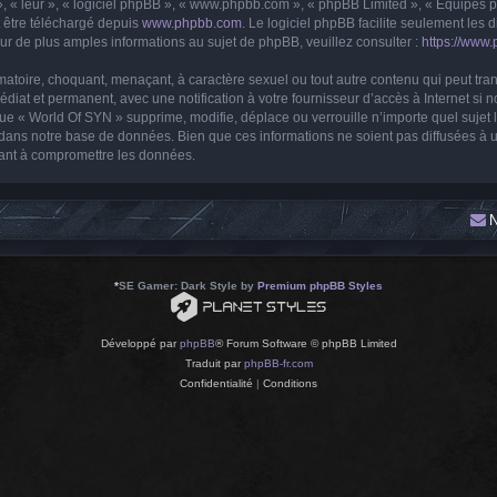
, « leur », « logiciel phpBB », « www.phpbb.com », « phpBB Limited », « Équipes php
t être téléchargé depuis
www.phpbb.com
. Le logiciel phpBB facilite seulement les
 de plus amples informations au sujet de phpBB, veuillez consulter :
https://www
matoire, choquant, menaçant, à caractère sexuel ou tout autre contenu qui peut tra
édiat et permanent, avec une notification à votre fournisseur d’accès à Internet si
ue « World Of SYN » supprime, modifie, déplace ou verrouille n’importe quel suje
 dans notre base de données. Bien que ces informations ne soient pas diffusées à u
sant à compromettre les données.
N
*
SE Gamer: Dark Style by
Premium phpBB Styles
Développé par
phpBB
® Forum Software © phpBB Limited
Traduit par
phpBB-fr.com
Confidentialité
|
Conditions