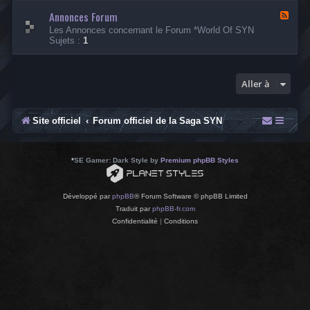
-
Annonces Forum
A
F
n
l
Les Annonces concernant le Forum *World Of SYN
n
u
Sujets :
1
o
x
n
-
c
A
e
n
Aller à
s
n
s
o
u
n
r
c
Site officiel
Forum officiel de la Saga SYN
l
e
a
s
S
F
a
o
*
SE Gamer: Dark Style by
Premium phpBB Styles
g
r
a
u
S
m
Développé par
phpBB
® Forum Software © phpBB Limited
Y
Traduit par
phpBB-fr.com
N
Confidentialité
|
Conditions