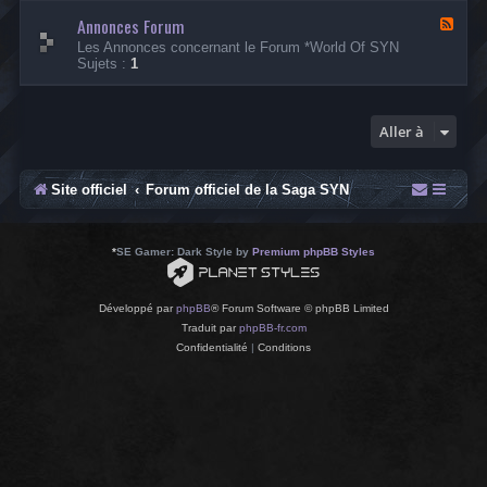
-
Annonces Forum
A
F
n
l
Les Annonces concernant le Forum *World Of SYN
n
u
Sujets :
1
o
x
n
-
c
A
e
n
Aller à
s
n
s
o
u
n
r
c
Site officiel
Forum officiel de la Saga SYN
l
e
a
s
S
F
a
o
*
SE Gamer: Dark Style by
Premium phpBB Styles
g
r
a
u
S
m
Développé par
phpBB
® Forum Software © phpBB Limited
Y
Traduit par
phpBB-fr.com
N
Confidentialité
|
Conditions