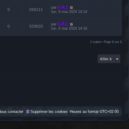
par
G.R.Z.
0
293111
lun. 6 mai 2024 14:14
par
G.R.Z.
0
329020
lun. 6 mai 2024 14:16
2 sujets • Page
1
sur
1
Aller à
ous contacter
Supprimer les cookies
Heures au format
UTC+02:00