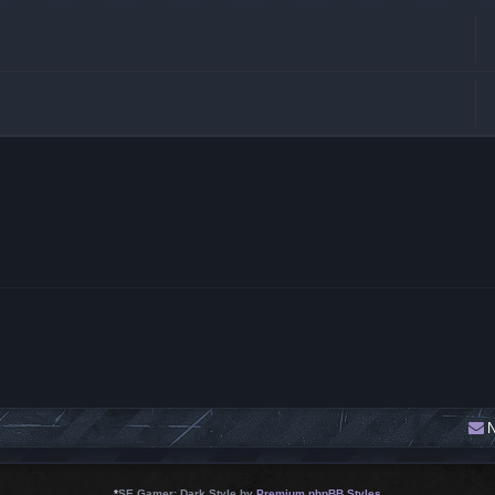
N
*
SE Gamer: Dark Style by
Premium phpBB Styles