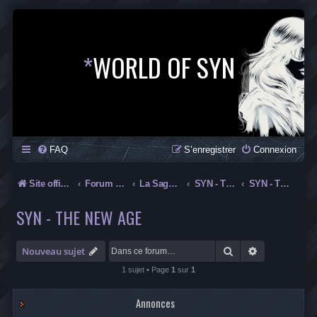
*
WORLD OF SYN
FAQ
S’enregistrer
Connexion
Site officiel
Forum officiel de la Saga SYN
La Saga SYN
SYN - The New Age
SYN - The New Age
SYN - THE NEW AGE
Rechercher
Recherche av
Nouveau sujet
1 sujet • Page
1
sur
1
Annonces