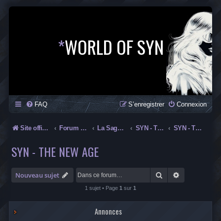
*
WORLD OF SYN
FAQ
S’enregistrer
Connexion
Site officiel
Forum officiel de la Saga SYN
La Saga SYN
SYN - The New Age
SYN - The New Age
SYN - THE NEW AGE
Rechercher
Recherche av
Nouveau sujet
1 sujet • Page
1
sur
1
Annonces