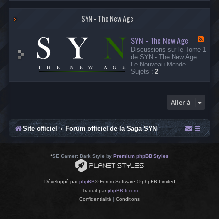
-
L
SYN - The New Age
e
s
A
SYN - The New Age
r
F
c
l
Discussions sur le Tome 1
h
u
de SYN - The New Age :
i
x
Le Nouveau Monde.
v
-
Sujets :
2
e
S
s
Y
d
N
e
-
Aller à
l
T
a
h
C
e
i
N
Site officiel
Forum officiel de la Saga SYN
t
e
a
w
d
A
e
g
*
SE Gamer: Dark Style by
Premium phpBB Styles
l
e
l
e
Développé par
phpBB
® Forum Software © phpBB Limited
Traduit par
phpBB-fr.com
Confidentialité
|
Conditions