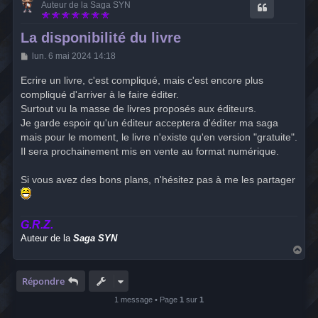
Auteur de la Saga SYN
La disponibilité du livre
M
lun. 6 mai 2024 14:18
e
s
Ecrire un livre, c'est compliqué, mais c'est encore plus
s
compliqué d'arriver à le faire éditer.
a
g
Surtout vu la masse de livres proposés aux éditeurs.
e
Je garde espoir qu'un éditeur acceptera d'éditer ma saga
mais pour le moment, le livre n'existe qu'en version "gratuite".
Il sera prochainement mis en vente au format numérique.
Si vous avez des bons plans, n'hésitez pas à me les partager
G.R.Z.
Auteur de la
Saga SYN
H
a
u
t
Répondre
1 message • Page
1
sur
1