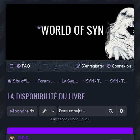
*
WORLD OF SYN
FAQ
S’enregistrer
Connexion
Site officiel
Forum officiel de la Saga SYN
La Saga SYN
SYN - The New Age
SYN - The New Age
LA DISPONIBILITÉ DU LIVRE
Rechercher
Recherc
Répondre
1 message • Page
1
sur
1
G.R.Z.