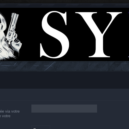
ée via votre
e votre