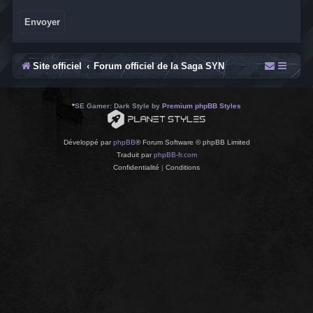
Site officiel
Forum officiel de la Saga SYN
*
SE Gamer: Dark Style by
Premium phpBB Styles
Développé par
phpBB
® Forum Software © phpBB Limited
Traduit par
phpBB-fr.com
Confidentialité
|
Conditions