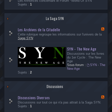
Les Annonces concernant le Forum *World Of SYN
n
u
Sujets :
1
o
x
n
-
c
A
e
La Saga SYN
n
s
n
s
o
Les Archives de la Citadelle
u
n
F
r
c
l
Cette rubrique regroupe les informations sur l'univers de la
l
e
u
Saga SYN
.
a
s
x
S
F
-
a
SYN - The New Age
o
L
g
r
e
Discussions sur les livres
a
u
s
du 1er Cycle : The New
S
m
A
Age
Y
r
Sous-forum :
SYN - The
N
c
New Age
h
Sujets :
2
i
v
e
s
Discussions
d
e
Discussions Diverses
l
F
a
l
Discussions sur tout ce qui n'a pas attrait à la Saga SYN.
C
u
Sujets :
1
i
x
t
-