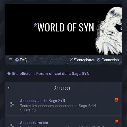
*
WORLD OF SYN
FAQ
S’enregistrer
Connexion
Site officiel
Forum officiel de la Saga SYN
Annonces
Annonces sur la Saga SYN
F
l
Toutes les annonces concernant la Saga SYN.
u
Sujets :
1
x
-
Annonces Forum
A
F
n
l