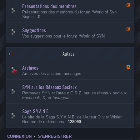
a
Présentations des membres
D
F
d
i
l
Présentations des membres du forum *World of Syn
e
s
u
Sujets :
2
l
c
x
l
u
-
e
s
Suggestions
P
F
s
r
l
Vos suggestions pour le forum *World of SYN
i
é
u
o
s
x
n
e
-
s
n
Autres
S
D
t
u
i
a
g
v
Archives
t
g
F
e
i
e
l
Archives des anciens messages.
r
o
s
u
s
n
t
x
e
s
SYN sur les Réseaux Sociaux
i
-
s
d
o
A
Retrouvez SYN et l'auteur G.R.Z. sur les réseaux sociaux
e
n
r
Facebook, X, et Instagram
s
s
c
m
h
e
i
Saga S.Y.A.N.E.
m
v
Le site de la Saga S.Y.A.N.E. de l'Auteur Olivier Wisler.
b
e
Nombre de redirections :
128090
r
s
e
s
CONNEXION
•
S’ENREGISTRER