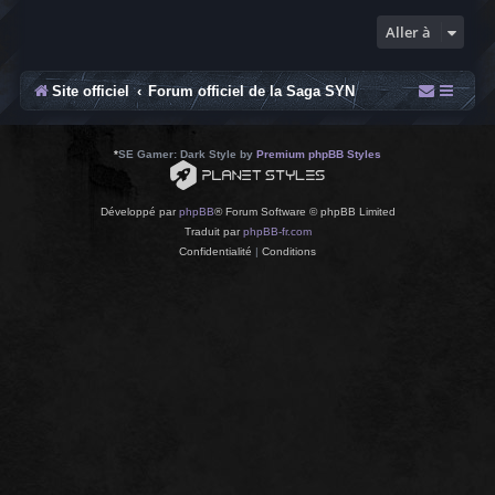
Aller à
Site officiel
Forum officiel de la Saga SYN
*
SE Gamer: Dark Style by
Premium phpBB Styles
Développé par
phpBB
® Forum Software © phpBB Limited
Traduit par
phpBB-fr.com
Confidentialité
|
Conditions