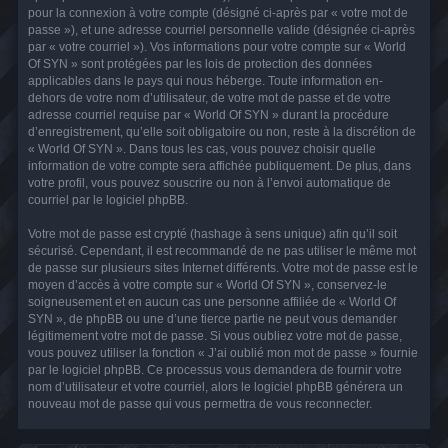
pour la connexion à votre compte (désigné ci-après par « votre mot de
passe »), et une adresse courriel personnelle valide (désignée ci-après
par « votre courriel »). Vos informations pour votre compte sur « World
Of SYN » sont protégées par les lois de protection des données
applicables dans le pays qui nous héberge. Toute information en-
dehors de votre nom d’utilisateur, de votre mot de passe et de votre
adresse courriel requise par « World Of SYN » durant la procédure
d’enregistrement, qu’elle soit obligatoire ou non, reste à la discrétion de
« World Of SYN ». Dans tous les cas, vous pouvez choisir quelle
information de votre compte sera affichée publiquement. De plus, dans
votre profil, vous pouvez souscrire ou non à l’envoi automatique de
courriel par le logiciel phpBB.
Votre mot de passe est crypté (hashage à sens unique) afin qu’il soit
sécurisé. Cependant, il est recommandé de ne pas utiliser le même mot
de passe sur plusieurs sites Internet différents. Votre mot de passe est le
moyen d’accès à votre compte sur « World Of SYN », conservez-le
soigneusement et en aucun cas une personne affiliée de « World Of
SYN », de phpBB ou une d’une tierce partie ne peut vous demander
légitimement votre mot de passe. Si vous oubliez votre mot de passe,
vous pouvez utiliser la fonction « J’ai oublié mon mot de passe » fournie
par le logiciel phpBB. Ce processus vous demandera de fournir votre
nom d’utilisateur et votre courriel, alors le logiciel phpBB générera un
nouveau mot de passe qui vous permettra de vous reconnecter.