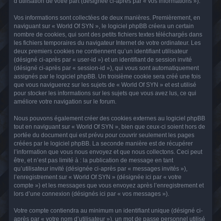
d’utilisation de votre part (désignée ci-après par « vos informations »).
Vos informations sont collectées de deux manières. Premièrement, en
naviguant sur « World Of SYN », le logiciel phpBB créera un certain
nombre de cookies, qui sont des petits fichiers textes téléchargés dans
les fichiers temporaires du navigateur Internet de votre ordinateur. Les
deux premiers cookies ne contiennent qu’un identifiant utilisateur
(désigné ci-après par « user-id ») et un identifiant de session invité
(désigné ci-après par « session-id »), qui vous sont automatiquement
assignés par le logiciel phpBB. Un troisième cookie sera créé une fois
que vous naviguerez sur les sujets de « World Of SYN » et est utilisé
pour stocker les informations sur les sujets que vous avez lus, ce qui
améliore votre navigation sur le forum.
Nous pouvons également créer des cookies externes au logiciel phpBB
tout en naviguant sur « World Of SYN », bien que ceux-ci soient hors de
portée du document qui est prévu pour couvrir seulement les pages
créées par le logiciel phpBB. La seconde manière est de récupérer
l’information que vous nous envoyez et que nous collectons. Ceci peut
être, et n’est pas limité à : la publication de message en tant
qu’utilisateur invité (désignée ci-après par « messages invités »),
l’enregistrement sur « World Of SYN » (désignée ici par « votre
compte ») et les messages que vous envoyez après l’enregistrement et
lors d’une connexion (désignés ici par « vos messages »).
Votre compte contiendra au minimum un identifiant unique (désigné ci-
après par « votre nom d’utilisateur »), un mot de passe personnel utilisé