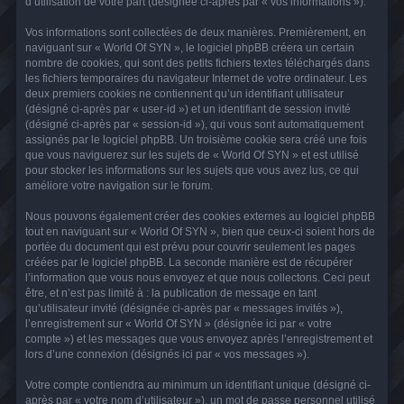
d’utilisation de votre part (désignée ci-après par « vos informations »).
Vos informations sont collectées de deux manières. Premièrement, en
naviguant sur « World Of SYN », le logiciel phpBB créera un certain
nombre de cookies, qui sont des petits fichiers textes téléchargés dans
les fichiers temporaires du navigateur Internet de votre ordinateur. Les
deux premiers cookies ne contiennent qu’un identifiant utilisateur
(désigné ci-après par « user-id ») et un identifiant de session invité
(désigné ci-après par « session-id »), qui vous sont automatiquement
assignés par le logiciel phpBB. Un troisième cookie sera créé une fois
que vous naviguerez sur les sujets de « World Of SYN » et est utilisé
pour stocker les informations sur les sujets que vous avez lus, ce qui
améliore votre navigation sur le forum.
Nous pouvons également créer des cookies externes au logiciel phpBB
tout en naviguant sur « World Of SYN », bien que ceux-ci soient hors de
portée du document qui est prévu pour couvrir seulement les pages
créées par le logiciel phpBB. La seconde manière est de récupérer
l’information que vous nous envoyez et que nous collectons. Ceci peut
être, et n’est pas limité à : la publication de message en tant
qu’utilisateur invité (désignée ci-après par « messages invités »),
l’enregistrement sur « World Of SYN » (désignée ici par « votre
compte ») et les messages que vous envoyez après l’enregistrement et
lors d’une connexion (désignés ici par « vos messages »).
Votre compte contiendra au minimum un identifiant unique (désigné ci-
après par « votre nom d’utilisateur »), un mot de passe personnel utilisé