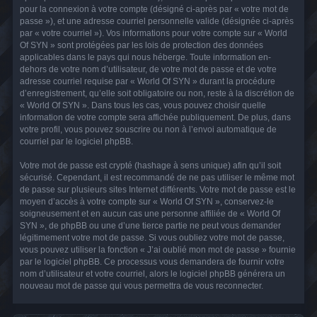
pour la connexion à votre compte (désigné ci-après par « votre mot de
passe »), et une adresse courriel personnelle valide (désignée ci-après
par « votre courriel »). Vos informations pour votre compte sur « World
Of SYN » sont protégées par les lois de protection des données
applicables dans le pays qui nous héberge. Toute information en-
dehors de votre nom d’utilisateur, de votre mot de passe et de votre
adresse courriel requise par « World Of SYN » durant la procédure
d’enregistrement, qu’elle soit obligatoire ou non, reste à la discrétion de
« World Of SYN ». Dans tous les cas, vous pouvez choisir quelle
information de votre compte sera affichée publiquement. De plus, dans
votre profil, vous pouvez souscrire ou non à l’envoi automatique de
courriel par le logiciel phpBB.
Votre mot de passe est crypté (hashage à sens unique) afin qu’il soit
sécurisé. Cependant, il est recommandé de ne pas utiliser le même mot
de passe sur plusieurs sites Internet différents. Votre mot de passe est le
moyen d’accès à votre compte sur « World Of SYN », conservez-le
soigneusement et en aucun cas une personne affiliée de « World Of
SYN », de phpBB ou une d’une tierce partie ne peut vous demander
légitimement votre mot de passe. Si vous oubliez votre mot de passe,
vous pouvez utiliser la fonction « J’ai oublié mon mot de passe » fournie
par le logiciel phpBB. Ce processus vous demandera de fournir votre
nom d’utilisateur et votre courriel, alors le logiciel phpBB générera un
nouveau mot de passe qui vous permettra de vous reconnecter.