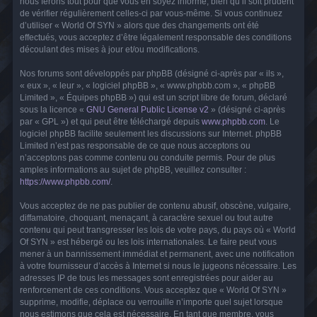
nous ferons tout pour que vous en soyez informé, bien qu’il soit prudent
de vérifier régulièrement celles-ci par vous-même. Si vous continuez
d’utiliser « World Of SYN » alors que des changements ont été
effectués, vous acceptez d’être légalement responsable des conditions
découlant des mises à jour et/ou modifications.
Nos forums sont développés par phpBB (désigné ci-après par « ils »,
« eux », « leur », « logiciel phpBB », « www.phpbb.com », « phpBB
Limited », « Équipes phpBB ») qui est un script libre de forum, déclaré
sous la licence «
GNU General Public License v2
» (désigné ci-après
par « GPL ») et qui peut être téléchargé depuis
www.phpbb.com
. Le
logiciel phpBB facilite seulement les discussions sur Internet. phpBB
Limited n’est pas responsable de ce que nous acceptons ou
n’acceptons pas comme contenu ou conduite permis. Pour de plus
amples informations au sujet de phpBB, veuillez consulter :
https://www.phpbb.com/
.
Vous acceptez de ne pas publier de contenu abusif, obscène, vulgaire,
diffamatoire, choquant, menaçant, à caractère sexuel ou tout autre
contenu qui peut transgresser les lois de votre pays, du pays où « World
Of SYN » est hébergé ou les lois internationales. Le faire peut vous
mener à un bannissement immédiat et permanent, avec une notification
à votre fournisseur d’accès à Internet si nous le jugeons nécessaire. Les
adresses IP de tous les messages sont enregistrées pour aider au
renforcement de ces conditions. Vous acceptez que « World Of SYN »
supprime, modifie, déplace ou verrouille n’importe quel sujet lorsque
nous estimons que cela est nécessaire. En tant que membre, vous