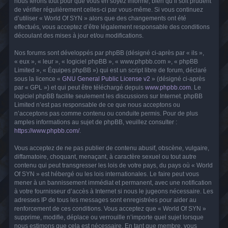
nous ferons tout pour que vous en soyez informé, bien qu’il soit prudent
de vérifier régulièrement celles-ci par vous-même. Si vous continuez
d’utiliser « World Of SYN » alors que des changements ont été
effectués, vous acceptez d’être légalement responsable des conditions
découlant des mises à jour et/ou modifications.
Nos forums sont développés par phpBB (désigné ci-après par « ils »,
« eux », « leur », « logiciel phpBB », « www.phpbb.com », « phpBB
Limited », « Équipes phpBB ») qui est un script libre de forum, déclaré
sous la licence «
GNU General Public License v2
» (désigné ci-après
par « GPL ») et qui peut être téléchargé depuis
www.phpbb.com
. Le
logiciel phpBB facilite seulement les discussions sur Internet. phpBB
Limited n’est pas responsable de ce que nous acceptons ou
n’acceptons pas comme contenu ou conduite permis. Pour de plus
amples informations au sujet de phpBB, veuillez consulter :
https://www.phpbb.com/
.
Vous acceptez de ne pas publier de contenu abusif, obscène, vulgaire,
diffamatoire, choquant, menaçant, à caractère sexuel ou tout autre
contenu qui peut transgresser les lois de votre pays, du pays où « World
Of SYN » est hébergé ou les lois internationales. Le faire peut vous
mener à un bannissement immédiat et permanent, avec une notification
à votre fournisseur d’accès à Internet si nous le jugeons nécessaire. Les
adresses IP de tous les messages sont enregistrées pour aider au
renforcement de ces conditions. Vous acceptez que « World Of SYN »
supprime, modifie, déplace ou verrouille n’importe quel sujet lorsque
nous estimons que cela est nécessaire. En tant que membre, vous