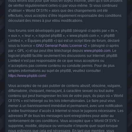
nous ferons tout pour que vous en soyez informé, bien qu’il soit prudent
de vérifier régulièrement celles-ci par vous-même. Si vous continuez
d’utiliser « World Of SYN » alors que des changements ont été
effectués, vous acceptez d’être légalement responsable des conditions
découlant des mises à jour et/ou modifications.
Nos forums sont développés par phpBB (désigné ci-après par « ils »,
« eux », « leur », « logiciel phpBB », « www.phpbb.com », « phpBB
Limited », « Équipes phpBB ») qui est un script libre de forum, déclaré
sous la licence «
GNU General Public License v2
» (désigné ci-après
par « GPL ») et qui peut être téléchargé depuis
www.phpbb.com
. Le
logiciel phpBB facilite seulement les discussions sur Internet. phpBB
Limited n’est pas responsable de ce que nous acceptons ou
n’acceptons pas comme contenu ou conduite permis. Pour de plus
amples informations au sujet de phpBB, veuillez consulter :
https://www.phpbb.com/
.
Vous acceptez de ne pas publier de contenu abusif, obscène, vulgaire,
diffamatoire, choquant, menaçant, à caractère sexuel ou tout autre
contenu qui peut transgresser les lois de votre pays, du pays où « World
Of SYN » est hébergé ou les lois internationales. Le faire peut vous
mener à un bannissement immédiat et permanent, avec une notification
à votre fournisseur d’accès à Internet si nous le jugeons nécessaire. Les
adresses IP de tous les messages sont enregistrées pour aider au
renforcement de ces conditions. Vous acceptez que « World Of SYN »
supprime, modifie, déplace ou verrouille n’importe quel sujet lorsque
nous estimons que cela est nécessaire. En tant que membre, vous