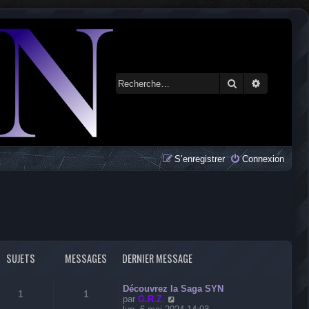
Rechercher
Recherche 
S’enregistrer
Connexion
SUJETS
MESSAGES
DERNIER MESSAGE
Découvrez la Saga SYN
1
1
V
par
G.R.Z.
o