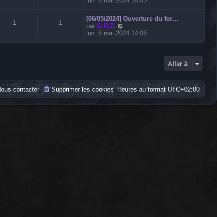
lun. 6 mai 2024 14:03
i
r
[06/05/2024] Ouverture du for…
l
1
1
V
par
G.R.Z.
e
o
lun. 6 mai 2024 14:06
d
i
e
r
r
l
n
e
Aller à
i
d
e
e
r
r
m
ous contacter
Supprimer les cookies
Heures au format
UTC+02:00
n
e
i
s
e
s
r
a
m
g
e
e
s
s
a
g
e