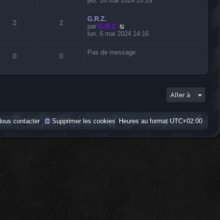
jeu. 16 mai 2024 20:29
i
r
G.R.Z.
l
2
2
V
par
G.R.Z.
e
o
lun. 6 mai 2024 14:16
d
i
e
r
r
Pas de message
l
0
0
n
e
i
d
e
e
r
r
m
n
Aller à
e
i
s
e
s
r
a
ous contacter
Supprimer les cookies
Heures au format
UTC+02:00
m
g
e
e
s
s
a
g
e