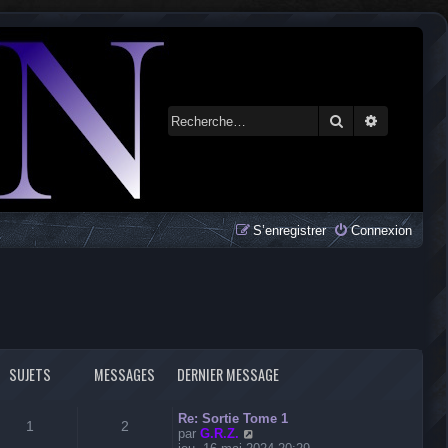
Rechercher
Recherche 
S’enregistrer
Connexion
SUJETS
MESSAGES
DERNIER MESSAGE
Re: Sortie Tome 1
1
2
V
par
G.R.Z.
o