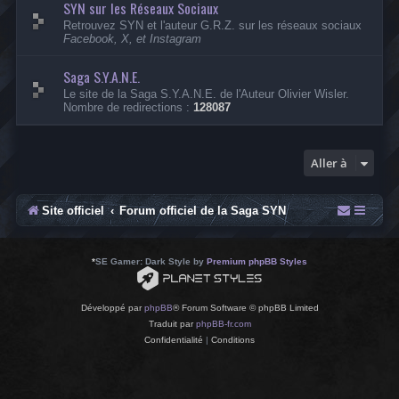
SYN sur les Réseaux Sociaux
-
A
Retrouvez SYN et l'auteur G.R.Z. sur les réseaux sociaux
r
Facebook, X, et Instagram
c
h
i
Saga S.Y.A.N.E.
v
Le site de la Saga S.Y.A.N.E. de l'Auteur Olivier Wisler.
e
Nombre de redirections :
128087
s
Aller à
Site officiel
Forum officiel de la Saga SYN
*
SE Gamer: Dark Style by
Premium phpBB Styles
Développé par
phpBB
® Forum Software © phpBB Limited
Traduit par
phpBB-fr.com
Confidentialité
|
Conditions