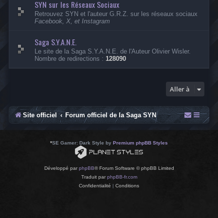
SYN sur les Réseaux Sociaux
-
A
Retrouvez SYN et l'auteur G.R.Z. sur les réseaux sociaux
r
Facebook, X, et Instagram
c
h
i
Saga S.Y.A.N.E.
v
Le site de la Saga S.Y.A.N.E. de l'Auteur Olivier Wisler.
e
Nombre de redirections :
128090
s
Aller à
Site officiel
Forum officiel de la Saga SYN
*
SE Gamer: Dark Style by
Premium phpBB Styles
Développé par
phpBB
® Forum Software © phpBB Limited
Traduit par
phpBB-fr.com
Confidentialité
|
Conditions