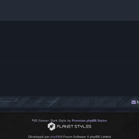
N
*
SE Gamer: Dark Style by
Premium phpBB Styles
Développé par
phpBB
® Forum Software © phpBB Limited