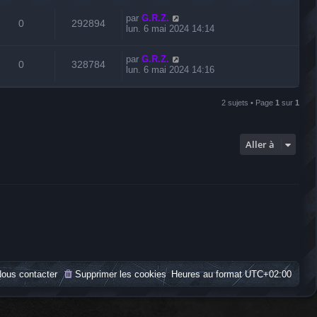
par
G.R.Z.
0
292894
lun. 6 mai 2024 14:14
par
G.R.Z.
0
328784
lun. 6 mai 2024 14:16
2 sujets • Page
1
sur
1
Aller à
ous contacter
Supprimer les cookies
Heures au format
UTC+02:00