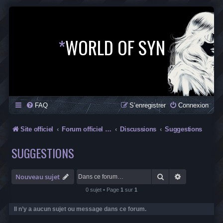
*
WORLD OF SYN
FAQ
S’enregistrer
Connexion
Site officiel
Forum officiel de la Saga SYN
Discussions
Suggestions
SUGGESTIONS
Rechercher
Recherche av
Nouveau sujet
0 sujet • Page
1
sur
1
Il n’y a aucun sujet ou message dans ce forum.