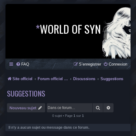
*
WORLD OF SYN
FAQ
S’enregistrer
Connexion
Site officiel
Forum officiel de la Saga SYN
Discussions
Suggestions
SUGGESTIONS
Rechercher
Recherche av
Nouveau sujet
0 sujet • Page
1
sur
1
Il n’y a aucun sujet ou message dans ce forum.