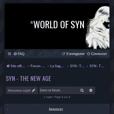
*
WORLD OF SYN
FAQ
S’enregistrer
Connexion
Site officiel
Forum officiel de la Saga SYN
La Saga SYN
SYN - The New Age
SYN - The New Age
SYN - THE NEW AGE
Rechercher
Recherche av
Nouveau sujet
1 sujet • Page
1
sur
1
Annonces