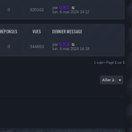
par
G.R.Z.
0
320102
lun. 6 mai 2024 14:12
RÉPONSES
VUES
DERNIER MESSAGE
par
G.R.Z.
0
344653
lun. 6 mai 2024 14:18
1 sujet • Page
1
sur
1
Aller à