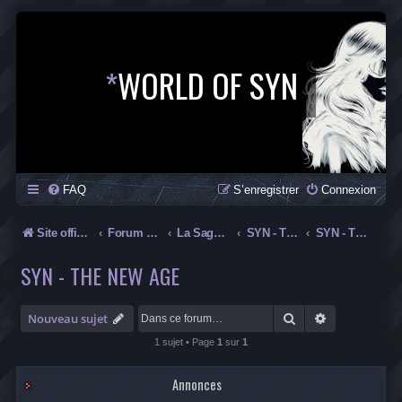
*
WORLD OF SYN
FAQ
S’enregistrer
Connexion
Site officiel
Forum officiel de la Saga SYN
La Saga SYN
SYN - The New Age
SYN - The New Age
SYN - THE NEW AGE
Rechercher
Recherche av
Nouveau sujet
1 sujet • Page
1
sur
1
Annonces