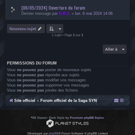
[06/05/2024] Ouverture du forum
Dernier message par
G.R.Z.
«
lun. 6 mai 2024 14:06
Nouveau sujet
1 sujet • Page
1
sur
1
Aller à
PERMISSIONS DU FORUM
Vous
ne pouvez pas
poster de nouveaux sujets
Vous
ne pouvez pas
répondre aux sujets
Vous
ne pouvez pas
modifier vos messages
Vous
ne pouvez pas
supprimer vos messages
Vous
ne pouvez pas
joindre des fichiers
Site officiel
Forum officiel de la Saga SYN
*
SE Gamer: Dark Style by
Premium phpBB Styles
Développé par
phpBB
® Forum Software © phpBB Limited