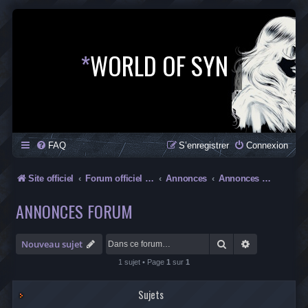
*
WORLD OF SYN
FAQ
S’enregistrer
Connexion
Site officiel
Forum officiel de la Saga SYN
Annonces
Annonces Forum
ANNONCES FORUM
Rechercher
Recherche av
Nouveau sujet
1 sujet • Page
1
sur
1
Sujets