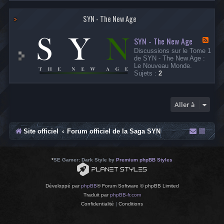
-
L
SYN - The New Age
e
s
A
SYN - The New Age
r
F
c
l
Discussions sur le Tome 1
h
u
de SYN - The New Age :
i
x
Le Nouveau Monde.
v
-
Sujets :
2
e
S
s
Y
d
N
e
-
Aller à
l
T
a
h
C
e
i
N
Site officiel
Forum officiel de la Saga SYN
t
e
a
w
d
A
e
g
*
SE Gamer: Dark Style by
Premium phpBB Styles
l
e
l
e
Développé par
phpBB
® Forum Software © phpBB Limited
Traduit par
phpBB-fr.com
Confidentialité
|
Conditions