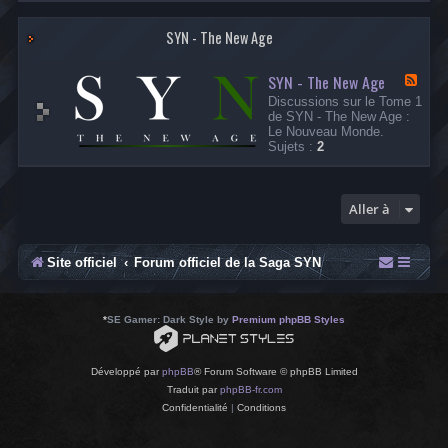
-
L
SYN - The New Age
e
s
A
SYN - The New Age
r
F
c
l
Discussions sur le Tome 1
h
u
de SYN - The New Age :
i
x
Le Nouveau Monde.
v
-
Sujets :
2
e
S
s
Y
d
N
e
-
Aller à
l
T
a
h
C
e
i
N
Site officiel
Forum officiel de la Saga SYN
t
e
a
w
d
A
e
g
*
SE Gamer: Dark Style by
Premium phpBB Styles
l
e
l
e
Développé par
phpBB
® Forum Software © phpBB Limited
Traduit par
phpBB-fr.com
Confidentialité
|
Conditions