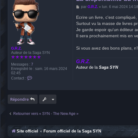
M
par
G.R.Z.
»
lun. 6 mai 2024 14:1
e
s
Ecrire un livre, c'est compliqué,
s
Surtout vu la masse de livres p
a
g
Je garde espoir qu'un éditeur ac
e
Il sera prochainement mis en v
Si vous avez des bons plans, n
G.R.Z.
Auteur de la Saga SYN
G.R.Z.
Messages :
7
Auteur de la
Saga SYN
Enregistré le :
sam. 16 mars 2024
02:45
C
Contact :
o
n
t
a
Répondre
c
t
e
r
Retourner vers « SYN - The New Age »
G
.
R
.
Site officiel
Forum officiel de la Saga SYN
Z
.