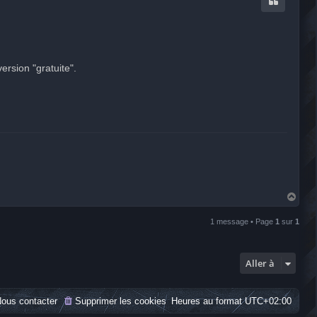
ersion "gratuite".
H
a
u
1 message • Page
1
sur
1
t
Aller à
ous contacter
Supprimer les cookies
Heures au format
UTC+02:00